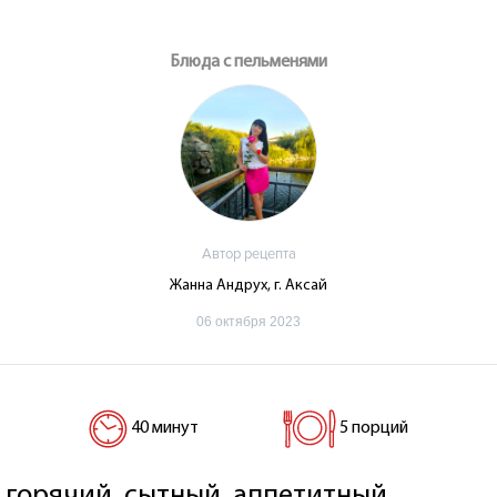
Блюда с пельменями
Автор рецепта
Жанна Андрух, г. Аксай
06 октября 2023
40 минут
5 порций
горячий, сытный, аппетитный.