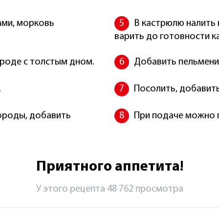
ами, морковь
В кастрюлю налить 
варить до готовности к
ороде с толстым дном.
Добавить пельмени 
.
Посолить, добавить
вороды, добавить
При подаче можно п
Приятного аппетита!
У этого рецепта 48 762 просмотрa