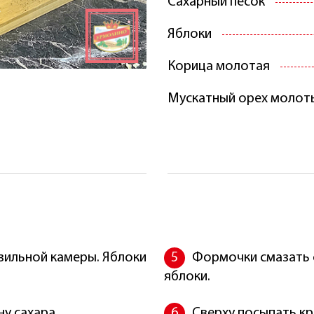
Сахарный песок
Яблоки
Корица молотая
Мускатный орех молот
зильной камеры. Яблоки
Формочки смазать 
яблоки.
у сахара.
Сверху посыпать к