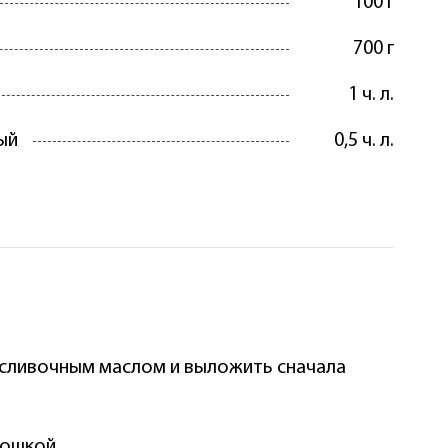
100 г
700 г
1 ч. л.
ый
0,5 ч. л.
сливочным маслом и выложить сначала
рошкой.