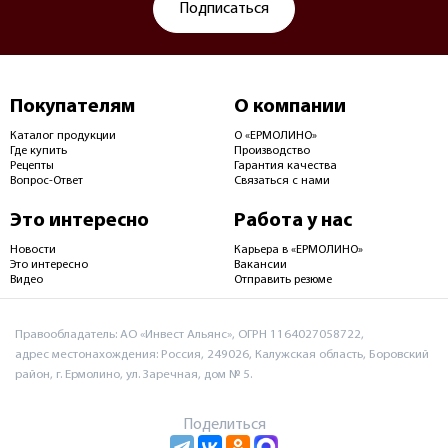
Подписаться
Покупателям
О компании
Каталог продукции
О «ЕРМОЛИНО»
Где купить
Производство
Рецепты
Гарантия качества
Вопрос-Ответ
Связаться с нами
Это интересно
Работа у нас
Новости
Карьера в «ЕРМОЛИНО»
Это интересно
Вакансии
Видео
Отправить резюме
Правообладатель: АО «Инвест Альянс», ОГРН 1164027058722,
адрес местонахождения: Россия, 249026, Калужская область, Боровский
район, г. Ермолино, ул. Заречная, дом № 5.
Поделиться