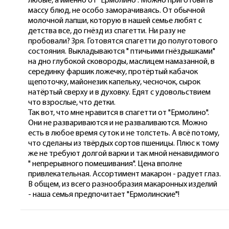
любые, а именно от "Ермолино". Можно приготовить
массу блюд, не особо заморачиваясь. От обычной
молочной лапши, которую в нашей семье любят с
детства все, до гнёзд из спагетти. Ни разу не
пробовали? Зря. Готовятся спагетти до полуготового
состояния. Выкладываются " птичьими гнёздышками"
на дно глубокой сковороды, маслицем намазанной, в
серединку фаршик ложечку, протёртый кабачок
щепоточку, майонезик капельку, чесночок, сырок
натёртый сверху и в духовку. Едят с удовольствием
что взрослые, что детки.
Так вот, что мне нравится в спагетти от "Ермолино".
Они не развариваются и не разваливаются. Можно
есть в любое время суток и не толстеть. А всё потому,
что сделаны из твёрдых сортов пшеницы. Плюс к тому
же не требуют долгой варки и так мной ненавидимого
" непрерывного помешивания". Цена вполне
привлекательная. Ассортимент макарон - радует глаз.
В общем, из всего разнообразия макаронных изделий
- наша семья предпочитает "Ермолинские"!