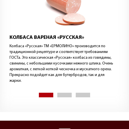
ПЕЛЬМЕНИ «ЕРМОЛИНСКИЕ» С ГОВЯДИНОЙ
«Ермолинские» — наши фирменные пельмени:
специальной лепки, специальной формы. Их тесто —
особенного, желтоватого оттенка, плотное и вкусное. А в
составе начинки — говядина, свинина и мясо птицы.
Пельмени прекрасно сочетаются со сметаной и соусами
ТМ «ЕРМОЛИНО».