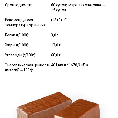
Срок годности:
60 суток; вскрытая упаковка —
15 суток
Рекомендуемая
(18±3) ºС
температура хранения:
Белки (г/100г):
3,0 г
Жиры (г/100г):
13,0 г
Углеводы (г/100г):
68,0 г
Энергетическая ценность
401 ккал / 1678,9 кДж
(ккал/кДж/100г):