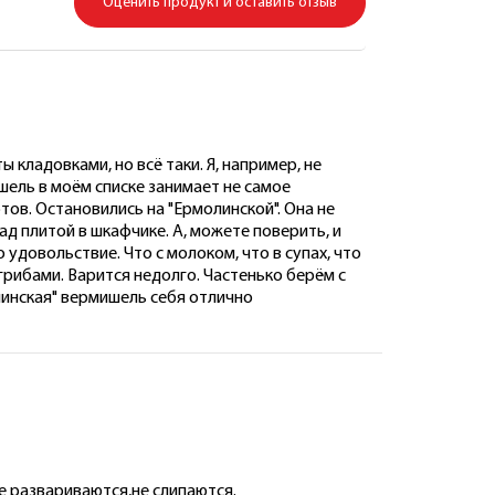
Оценить продукт и оставить отзыв
 кладовками, но всё таки. Я, например, не
шель в моём списке занимает не самое
ов. Остановились на "Ермолинской". Она не
ад плитой в шкафчике. А, можете поверить, и
довольствие. Что с молоком, что в супах, что
 грибами. Варится недолго. Частенько берём с
молинская" вермишель себя отлично
е развариваются,не слипаются.