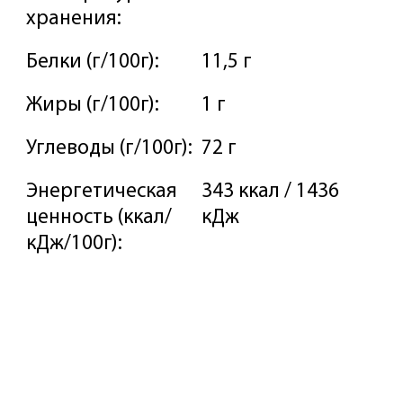
хранения:
Белки (г/100г):
11,5 г
Жиры (г/100г):
1 г
Углеводы (г/100г):
72 г
Энергетическая
343 ккал / 1436
ценность (ккал/
кДж
кДж/100г):