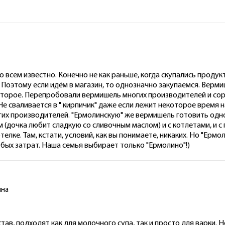
 всем известно. Конечно не как раньше, когда скупались продукты
. Поэтому если идём в магазин, то однозначно закупаемся. Верми
второе. Перепробовали вермишель многих производителей и сорт
Не сваливается в " кирпичик" даже если лежит некоторое время н
х производителей. "Ермолинскую" же вермишель готовить одно у
м (дочка любит сладкую со сливочным маслом) и с котлетами, и с
отелке. Там, кстати, условий, как вы понимаете, никаких. Но "Ер
обых затрат. Наша семья выбирает только "Ермолино"!)
ина
в, подходят как для молочного супа, так и просто для варки. Н