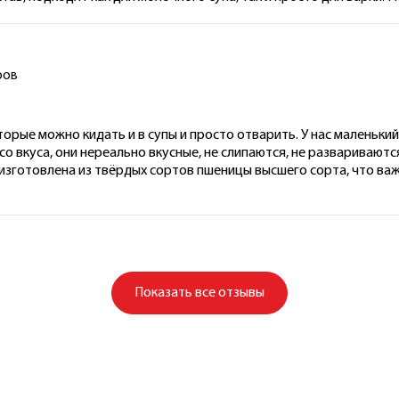
ров
орые можно кидать и в супы и просто отварить. У нас маленьки
со вкуса, они нереально вкусные, не слипаются, не развариваютс
изготовлена из твёрдых сортов пшеницы высшего сорта, что важ
Показать
все отзывы