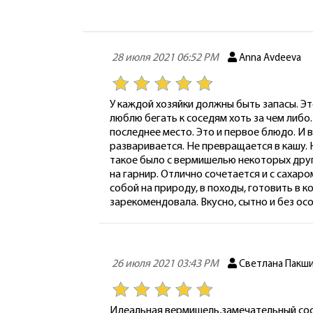
28 июля 2021 06:52 PM
Anna Avdeeva
У каждой хозяйки должны быть запасы. Это
люблю бегать к соседям хоть за чем либо
последнее место. Это и первое блюдо. И 
разваривается. Не превращается в кашу. 
такое было с вермишелью некоторых други
на гарнир. Отлично сочетается и с сахаро
собой на природу, в походы, готовить в к
зарекомендовала. Вкусно, сытно и без ос
26 июля 2021 03:43 PM
Светлана Пакш
Идеальная вермишель,замечательный соста