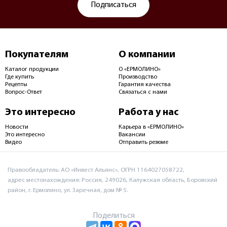
Подписаться
Покупателям
О компании
Каталог продукции
О «ЕРМОЛИНО»
Где купить
Производство
Рецепты
Гарантия качества
Вопрос-Ответ
Связаться с нами
Это интересно
Работа у нас
Новости
Карьера в «ЕРМОЛИНО»
Это интересно
Вакансии
Видео
Отправить резюме
Правообладатель: АО «Инвест Альянс», ОГРН 1164027058722,
адрес местонахождения: Россия, 249026, Калужская область, Боровский
район, г. Ермолино, ул. Заречная, дом № 5.
Поделиться