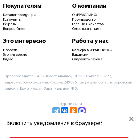
Покупателям
О компании
Каталог продукции
О «ЕРМОЛИНО»
Где купить
Производство
Рецепты
Гарантия качества
Вопрос-Ответ
Связаться с нами
Это интересно
Работа у нас
Новости
Карьера в «ЕРМОЛИНО»
Это интересно
Вакансии
Видео
Отправить резюме
Правообладатель: АО «Инвест Альянс», ОГРН 1164027058722,
адрес местонахождения: Россия, 249026, Калужская область, Боровский
район, г. Ермолино, ул. Заречная, дом № 5.
Поделиться
×
Включить уведомления в браузере?
Пользовательское соглашение и политика
конфиденциальности