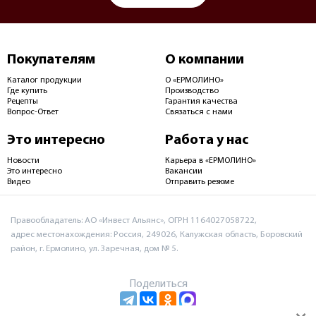
Покупателям
О компании
Каталог продукции
О «ЕРМОЛИНО»
Где купить
Производство
Рецепты
Гарантия качества
Вопрос-Ответ
Связаться с нами
Это интересно
Работа у нас
Новости
Карьера в «ЕРМОЛИНО»
Это интересно
Вакансии
Видео
Отправить резюме
Правообладатель: АО «Инвест Альянс», ОГРН 1164027058722,
адрес местонахождения: Россия, 249026, Калужская область, Боровский
район, г. Ермолино, ул. Заречная, дом № 5.
Поделиться