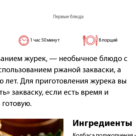
Первые блюда
1 час 50 минут
8 порций
званием журек, — необычное блюдо с
использованием ржаной закваски, а
ю лет. Для приготовления журека вы
ь» закваску, если есть время и
 готовую.
Ингредиенты
Колбаса полукопченая