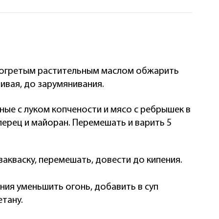
зогретым растительным маслом обжарить
ивая, до зарумянивания.
ые с луком копчености и мясо с ребрышек в
перец и майоран. Перемешать и варить 5
закваску, перемешать, довести до кипения.
ния уменьшить огонь, добавить в суп
етану.