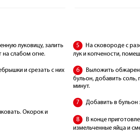
нную луковицу, залить
На сковороде с ра
 на слабом огне.
лук и копчености, помеш
ебрышки и срезать с них
Выложить обжаренн
бульон, добавить соль, 
минут.
.
Добавить в бульон 
ковать. Окорок и
В конце приготовле
измельченные яйца и см