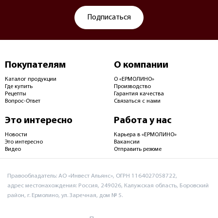
Подписаться
Покупателям
О компании
Каталог продукции
О «ЕРМОЛИНО»
Где купить
Производство
Рецепты
Гарантия качества
Вопрос-Ответ
Связаться с нами
Это интересно
Работа у нас
Новости
Карьера в «ЕРМОЛИНО»
Это интересно
Вакансии
Видео
Отправить резюме
Правообладатель: АО «Инвест Альянс», ОГРН 1164027058722,
адрес местонахождения: Россия, 249026, Калужская область, Боровский
район, г. Ермолино, ул. Заречная, дом № 5.