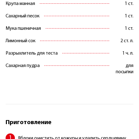
Крупа манная
1 ст.
Сахарный песок
1 ст.
Мука пшеничная
1 ст.
Лимонный сок
2 ст. л.
Разрыхлитель для теста
1 ч. л.
Сахарная пудра
для
посыпки
Приготовление
Яблоки очистить от кожуры и удалить сердцевину.