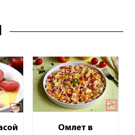
Ы
асой
Омлет в