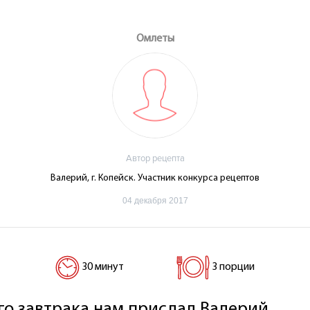
Омлеты
Автор рецепта
Валерий, г. Копейск. Участник конкурса рецептов
04 декабря 2017
30 минут
3 порции
го завтрака нам прислал Валерий