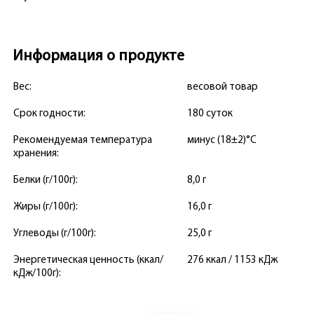
Информация о продукте
Вес:
весовой товар
Срок годности:
180 суток
Рекомендуемая температура
минус (18±2)°С
хранения:
Белки (г/100г):
8,0 г
Жиры (г/100г):
16,0 г
Углеводы (г/100г):
25,0 г
Энергетическая ценность (ккал/
276 ккал / 1153 кДж
кДж/100г):