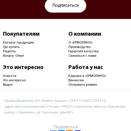
Подписаться
Покупателям
О компании
Каталог продукции
О «ЕРМОЛИНО»
Где купить
Производство
Рецепты
Гарантия качества
Вопрос-Ответ
Связаться с нами
Это интересно
Работа у нас
Новости
Карьера в «ЕРМОЛИНО»
Это интересно
Вакансии
Видео
Отправить резюме
Правообладатель: АО «Инвест Альянс», ОГРН 1164027058722,
адрес местонахождения: Россия, 249026, Калужская область, Боровский
район, г. Ермолино, ул. Заречная, дом № 5.
Поделиться